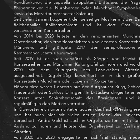
Rundfunkchor, die cappella istropolitana Bratislava, die Prag
Philharmoniker die Nürnberger oder Münchner Symphonik
sowie das Mozarteumorchester Salzburg.
Seit vielen Jahren kooperiert der vielseitige Musiker mit den B
Reichenhaller Philharmonikern und ist dort Gast be
verschiedenen Konzertreihen.
Von 2014 bis 2023 leitete er den renommierten Münchn
Oratorienchor, den traditionsreichsten und ältesten Konzertch
Münchens und gründete 2017 den semiprofessionelle
Kammerchor „cantus aurumque.
Seit 2019 ist er auch verstärkt als Sänger und Pianist 
Konzertreihen des Münchner Kulturgipfel zu hören und wur
2020 mit dem Kulturpreis des Landkreises Altöttin
ausgezeichnet. Regelmäßig konzertiert er in den groß
Konzertsälen Münchens oder „open air“ Konzerten.
Höhepunkte waren Konzerte auf der Burghauser Burg, Schlo
Frauenbühl oder Schloss Dillingen. In Bratislava dirigierte er e
Konzert unter Schirmherrschaft des Präsidenten und i
regelmäßig in den Medien vertreten.
In Oberösterreich unterrichtet er zudem das Fach Chordirigier
und hat auch hier mit vielen neuen Ideen das Innviert
bereichert. André Gold ist auch in Orgelkonzerten im In- u
Ausland zu hören und leitete das Orgelfestival zur Wallfahr
Altötting.
Von 2020 bis 2023 engagierte er sich mit ständig neu