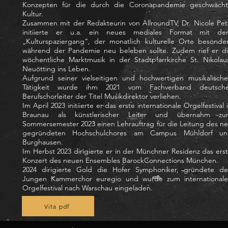
Konzepten für die durch die Coronapandemie geschwäch
Kultur.
Zusammen mit der Redakteurin von AllroundTV, Dr. Nicole Pet
initiierte er u.a. ein neues mediales Format mit d
„Kulturspaziergang“, der monatlich kulturelle Orte besonde
während der Pandemie neu beleben sollte. Zudem rief er d
wöchentliche Marktmusik in der Stadtpfarrkirche St. Nikolau
Neuötting ins Leben.
Aufgrund seiner vielseitigen und hochwertigen musikalisch
Tätigkeit wurde ihm 2021 vom Fachverband deutsche
Berufschorleiter der Titel Musikdirektor verliehen.
Im April 2023 initiierte er das erste internationale Orgelfestival 
Braunau als künstlerischer Leiter und übernahm zu
Sommersemester 2023 einen Lehrauftrag für die Leitung des n
gegründeten Hochschulchores am Campus Mühldorf un
Burghausen.
Im Herbst 2023 dirigierte er in der Münchner Residenz das ers
Konzert des neuen Ensembles BarockConnections München.
2024 dirigierte Gold die Hofer Symphoniker, gründete d
Jungen Kammerchor euregio und wurde zum international
Orgelfestival nach Warschau eingeladen.
Vita pdf